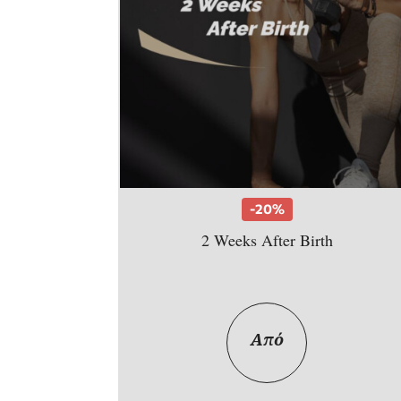
-20%
2 Weeks After Birth
Από