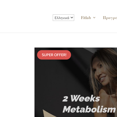
Fitlab
Προγρ
SUPER OFFER!