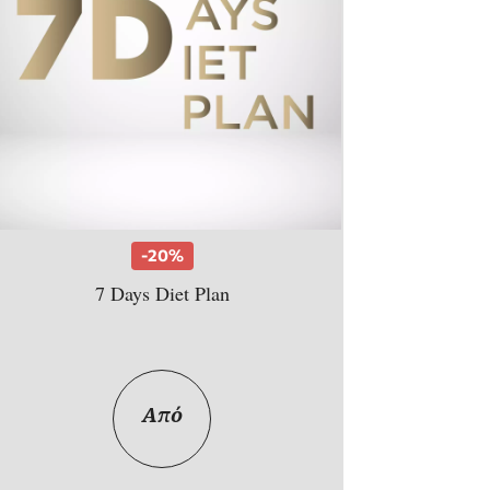
-20%
7 Days Diet Plan
Από