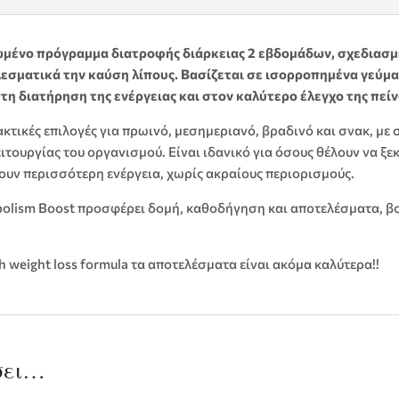
ωμένο πρόγραμμα διατροφής διάρκειας 2 εβδομάδων, σχεδιασμέ
εσματικά την καύση λίπους. Βασίζεται σε ισορροπημένα γεύμα
τη διατήρηση της ενέργειας και στον καλύτερο έλεγχο της πείν
κτικές επιλογές για πρωινό, μεσημεριανό, βραδινό και σνακ, μ
ιτουργίας του οργανισμού. Είναι ιδανικό για όσους θέλουν να ξεκ
ουν περισσότερη ενέργεια, χωρίς ακραίους περιορισμούς.
bolism Boost προσφέρει δομή, καθοδήγηση και αποτελέσματα, β
h weight loss formula τα αποτελέσματα είναι ακόμα καλύτερα!!
σει…