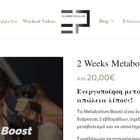
άμματα
Workout Videos
Blog
Επικοι
2 Weeks Metabo
20,00
€
Από
Ενεργοποίηση μετα
απώλεια λίπους!
Το Metabolism Boost είναι 
διάρκειας 2 εβδομάδων, σχεδ
μεταβολισμό και να υποστηρί
Συμπλήρωσε τα στοιχεία σου 