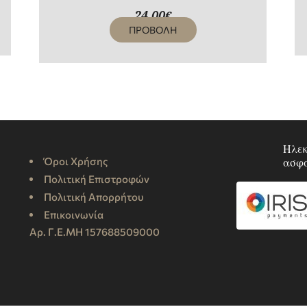
24,00
€
ΠΡΟΒΟΛΗ
Ηλεκ
Όροι Χρήσης
ασφ
Πολιτική Επιστροφών
Πολιτική Απορρήτου
Επικοινωνία
Αρ. Γ.Ε.ΜΗ 157688509000