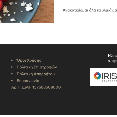
Ανακατεύομαι όλα τα υλικά μ
Ηλεκ
Όροι Χρήσης
ασφ
Πολιτική Επιστροφών
Πολιτική Απορρήτου
Επικοινωνία
Αρ. Γ.Ε.ΜΗ 157688509000