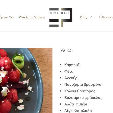
άμματα
Workout Videos
Blog
Επικοι
ΥΛΙΚΑ
Καρπούζι
Φέτα
Αγγούρι
Παντζάρια βρασμένα
Κολοκυθόσπορος
Βαλσάμικο φράουλας
Αλάτι, πιπέρι
Λίγο ελαιόλαδο