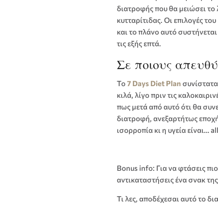
διατροφής που θα μειώσει το 
κυτταρίτιδας. Οι επιλογές το
και το πλάνο αυτό συστήνεται
τις εξής επτά.
Σε ποιους απευθύν
Το
7
Days
Diet
Plan
συνίσταται
κιλά, λίγο πριν τις καλοκαιρι
πως μετά από αυτό ότι θα συ
διατροφή, ανεξαρτήτως εποχής
ισορροπία κι η υγεία είναι… al
Bonus info: Για να φτάσεις π
αντικαταστήσεις ένα σνακ τη
Τι λες, αποδέχεσαι αυτό το δι