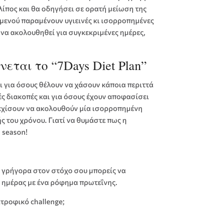
λίπος και θα οδηγήσει σε ορατή μείωση της
υ μενού παραμένουν υγιεινές κι ισορροπημένες
 να ακολουθηθεί για συγκεκριμένες ημέρες,
εται το “7Days Diet Plan”
 για όσους θέλουν να χάσουν κάποια περιττά
νές διακοπές και για όσους έχουν αποφασίσει
νεχίσουν να ακολουθούν μία ισορροπημένη
 του χρόνου. Γιατί να θυμάστε πως η
l season!
ιο γρήγορα στον στόχο σου μπορείς να
ς ημέρας με ένα ρόφημα πρωτεΐνης.
ατροφικό challenge;