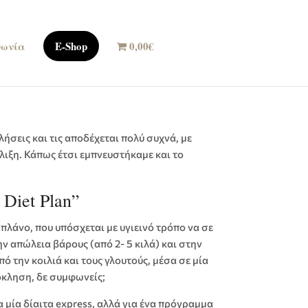
νωνία
E-Shop
0,00€
ήσεις και τις αποδέχεται πολύ συχνά, με
έλιξη. Κάπως έτσι εμπνευστήκαμε και το
 Diet Plan”
 πλάνο, που υπόσχεται με υγιεινό τρόπο να σε
 απώλεια βάρους (από 2- 5 κιλά) και στην
 την κοιλιά και τους γλουτούς, μέσα σε μία
όκληση, δε συμφωνείς;
α μία δίαιτα express, αλλά για ένα πρόγραμμα