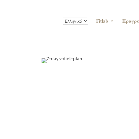
Fitlab
Προγρ