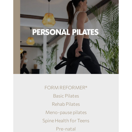
FORM REFORMER*
Basic Pilates
Rehab Pilates
Meno-pause pilates
Spine Health for Teens
Pre-natal