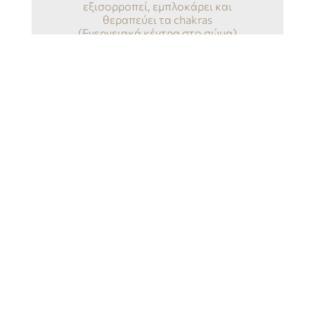
εξισορροπεί, εμπλοκάρει και
θεραπεύει τα chakras
(Ενεργειακά κέντρα στο σώμα)
ANTI-STRESS MEDITATION
Στις συναντήσεις διαλογισμού θα
αναπνέουμε συνειδητά,
ξεκουράζοντας το μυαλό, το σώμα
μας από την ένταση, τις σκέψεις, τα
αρνητικά συναισθήματα και το στρες.
SOUND HEALING
ΚΛΕΙΣΕ ΡΑΝΤΕΒΟΥ