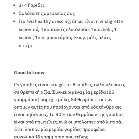
3- 4 Γαρίδες
Σαλάτα της αρεσκείας σας
Για ένα healthy dressing, όπως είναι η vinaigrette
λεμονιού, 4 κουταλιές ελαιόλαδο, 1 κ.σ. ξύδι, 1
λεμόνι, 1 κ.γ. μουστάρδα, ½ κ.γ. μέλι, αλάτι,
πιπέρι
Good to know:
Οι γαρίδες είναι φτωχές σε θερμίδες, αλλά πλούσιες
σε θρεπτική αξία. Συγκεκριμένα μία μερίδα (85
γραμμάρια) παρέχει μόλις 84 θερμίδες, εκ των
οποίων αυτές που προέρχονται από υδατάνθρακες
είναι μηδενικές. Το 90% των θερμίδων της γαρίδας
είναι από πρωτεΐνες, ενώ οι υπόλοιπες από λιπαρά.
Έτσι λοιπόν μία μερίδα γαρίδες προσφέρει
συνολικά 18 γραμμάρια πρωτεΐνης.