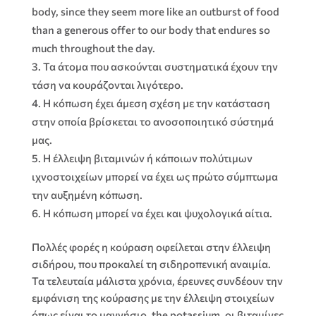
body, since they seem more like an outburst of food
than a generous offer to our body that endures so
much throughout the day.
Τα άτομα που ασκούνται συστηματικά έχουν την
τάση να κουράζονται λιγότερο
.
Η κόπωση έχει άμεση σχέση με την κατάσταση
στην οποία βρίσκεται το ανοσοποιητικό σύστημά
μας
.
Η έλλειψη βιταμινών ή κάποιων πολύτιμων
ιχνοστοιχείων μπορεί να έχει ως πρώτο σύμπτωμα
την αυξημένη κόπωση
.
Η κόπωση μπορεί να έχει και ψυχολογικά αίτια
.
Πολλές φορές η κούραση οφείλεται στην έλλειψη
σιδήρου
,
που προκαλεί τη σιδηροπενική αναιμία
.
Τα τελευταία μάλιστα χρόνια
,
έρευνες συνδέουν την
εμφάνιση της κούρασης με την έλλειψη στοιχείων
όπως είναι το μαγνήσιο
, the potassium,
οι βιταμίνες