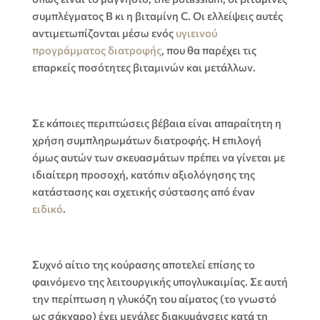
συμπλέγματος Β κι η βιταμίνη C
.
Οι ελλείψεις αυτές
αντιμετωπίζονται μέσω ενός
υγιεινού
προγράμματος διατροφής
,
που θα παρέχει τις
επαρκείς ποσότητες βιταμινών και μετάλλων
.
Σε κάποιες περιπτώσεις βέβαια είναι απαραίτητη η
χρήση συμπληρωμάτων διατροφής
.
Η επιλογή
όμως αυτών των σκευασμάτων πρέπει να γίνεται με
ιδιαίτερη προσοχή
,
κατόπιν αξιολόγησης της
κατάστασης και σχετικής σύστασης από έναν
ειδικό
.
Συχνό αίτιο της κούρασης αποτελεί επίσης το
φαινόμενο της λειτουργικής υπογλυκαιμίας
.
Σε αυτή
την περίπτωση η γλυκόζη του αίματος
(
το γνωστό
ως σάκχαρο
)
έχει μεγάλες διακυμάνσεις κατά τη